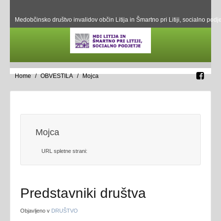
Medobčinsko društvo invalidov občin Litija in Šmartno pri Litiji, socialno podje
Home
OBVESTILA
Mojca
Mojca
URL spletne strani:
Predstavniki društva
Objavljeno v
DRUŠTVO