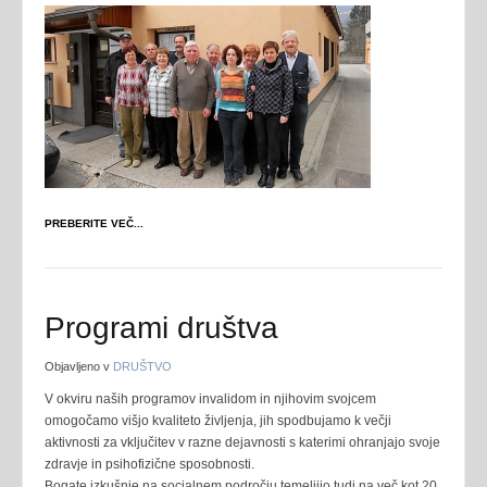
PREBERITE VEČ...
Programi društva
Objavljeno v
DRUŠTVO
V okviru naših programov invalidom in njihovim svojcem
omogočamo višjo kvaliteto življenja, jih spodbujamo k večji
aktivnosti za vključitev v razne dejavnosti s katerimi ohranjajo svoje
zdravje in psihofizične sposobnosti.
Bogate izkušnje na socialnem področju temeljijo tudi na več kot 20