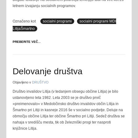
letnem izvajanju socialnih programov.
Označeno kot
socialni programi
socialni programi MDI
LitijaŠmartno
PREBERITE VEČ...
Delovanje društva
Objavljeno v
DRUŠTVO
Društvo invalidov Litija (v tedanjem obsegu občine Litija) je bilo
ustanovljeno leta 1982. Leta 2003 se je društvo prvič
»preimenovalo« v Medobčinsko društvo invalidov občin Litija in
Šmartno pri Litiji in kasneje 2016 še v socialno podjetje. Deluje na
območju občine Litija ter občine Šmartno pri Litiji. Sedež društva se
nahaja v središču mesta, tik ob železniški progi ter nasproti
knjižnice Litija.