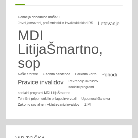
Donacija dohodnine društvu
Javni jamstveni, preživninski in invalidski sklad RS
Letovanje
MDI
LitijaŠmartno,
sop
Naše storitve
Osebna asistenca
Parkirna karta
Pohodi
Pravice invalidov
Rekreacija invalidov
socialni programi
socialni programi MDI LitijaŠmartno
Tehnični pripomočki in prilagoditve vozil
Ugodnosti članstva
Zakon o socialnem vključevanju invalidov
ZIMI