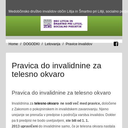
Medobčinsko društvo invalidov občin Litija in Šmartno pri Litiji, socialno podje
Home
DOGODKI
Letovanja
Pravice invalidov
Pravica do invalidnine za
telesno okvaro
Pravica do invalidnine za telesno okvaro
Invalidnina za
telesno okvaro
ne sodi več med pravice,
določene
z Zakonom o pokojninskem in invalidskem zavarovanju. Njeno
urejanje se prenaša v predpise s področja varstva invalidov. Dokler
pa ti predpisi ne bodo uveljavljeni,
ste
bili od 1. 1.
2013
upravičeni
do invalidnine samo, če je telesna okvara nastala