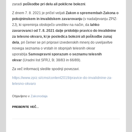
zaradi
poškodbe pri delu ali poklicne bolezni
.
Z dnem 7. 8. 2021 je pričel veljati
Zakon o spremembah Zakona o
pokojninskem in invalidskem zavarovanju
(v nadaljevanju ZPIZ-
2J), ki spreminja obstoječo ureditev na način, da
lahko
zavarovanci od 7. 8. 2021 dalje pridobijo pravico do invalidnine
za telesno okvaro, ki je posledica bolezni ali poškodbe zunaj
dela
, pri čemer se pri pripravi izvedenskih mnenj do uveljavitve
novega seznama o vrstah in stopnjah telesnih okvar
uporablja
Samoupravni sporazum o seznamu telesnih
okvar
(Uradni list SFRJ, št. 38/83 in 66/89).
Za več informacij sledite spodnji povezavi.
https://www.zpiz.si/cms/content2019/pravice-do-invalidnine-za-
telesno-okvaro
Objavljeno v
Zakonodaja
PREBERITE VEČ...