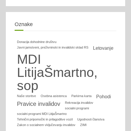
Oznake
Donacija dohodnine društvu
Javni jamstveni, preživninski in invalidski sklad RS
Letovanje
MDI
LitijaŠmartno,
sop
Naše storitve
Osebna asistenca
Parkirna karta
Pohodi
Pravice invalidov
Rekreacija invalidov
socialni programi
socialni programi MDI LitijaŠmartno
Tehnični pripomočki in prilagoditve vozil
Ugodnosti članstva
Zakon o socialnem vključevanju invalidov
ZIMI