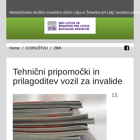
Medobčinsko društvo invalidov občin Litija in Šmartno pri Litiji, socialno podje
Home
O DRUŠTVU
ZIMI
Tehnični pripomočki in
prilagoditev vozil za invalide
13.