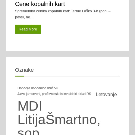
Cene kopalnih kart
Sprememba cenika kopalnih kart: Terme Laško 3-h (pon. –
petek, ne
…
Read More
Oznake
Donacija dohodnine društvu
Javni jamstveni, preživninski in invalidski sklad RS
Letovanje
MDI
LitijaŠmartno,
sop