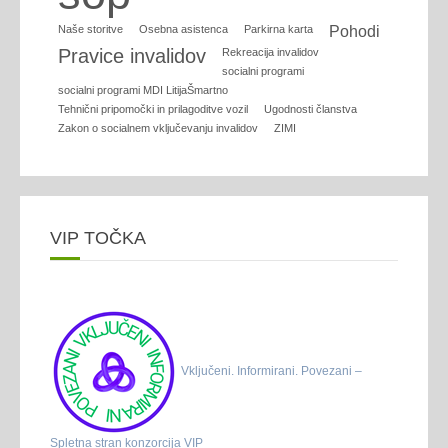
Naše storitve
Osebna asistenca
Parkirna karta
Pohodi
Pravice invalidov
Rekreacija invalidov
socialni programi
socialni programi MDI LitijaŠmartno
Tehnični pripomočki in prilagoditve vozil
Ugodnosti članstva
Zakon o socialnem vključevanju invalidov
ZIMI
VIP TOČKA
Vključeni. Informirani. Povezani –
Spletna stran konzorcija VIP