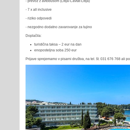
- prevoz z avtobusom (Litija-Cavtat-Litija)
- 7 x all inclusive
- riziko odpovedi
- nezgodno dodatno zavarovanje za tujino
Doplačila:
turistična taksa – 2 eur na dan
enoposteljna soba 250 eur
Prijave sprejemamo v pisarni društva, na tel. št. 031 676 768 ali po