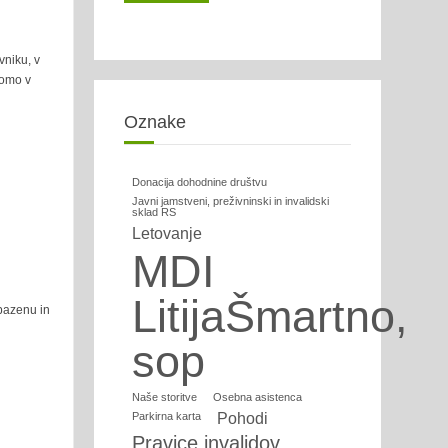
vniku, v
bomo v
Oznake
Donacija dohodnine društvu
Javni jamstveni, preživninski in invalidski
sklad RS
Letovanje
MDI
LitijaŠmartno,
 bazenu in
sop
Naše storitve
Osebna asistenca
Parkirna karta
Pohodi
Pravice invalidov