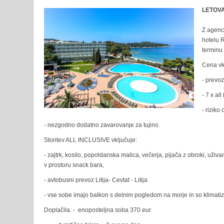
LETOVA
Z agenci
hotelu 
terminu 
Cena vk
- prevo
- 7 x all
- riziko
- nezgodno dodatno zavarovanje za tujino
Storitev ALL INCLUSIVE vključuje:
- zajtrk, kosilo, popoldanska malica, večerja, pijača z obroki, uži
v prostoru snack bara,
- avtobusni prevoz Litija- Cevtat - Litija
- vse sobe imajo balkon s delnim pogledom na morje in so klimati
Doplačila: - enoposteljna soba 370 eur