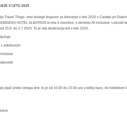
NJE V LETU 2025
jo Travel Tilago smo dosegli dogovor za letovanje v letu 2025 v Cavtatu pri Dubro
REMISENS HOTEL ALBATROS ki ima 4 zvezdice, s storitvijo All inclusive. Letovali 
od 25.6. do 2.7.2025. To je ista destinacija kot v letu 2024.
ljučuje:
z z avtobusom
 inclusive
 odpovedi
vanje pijač preko celega dne, to je od 10.00 do 23.00 ure v lobby baru, ob hotelskem
zirane