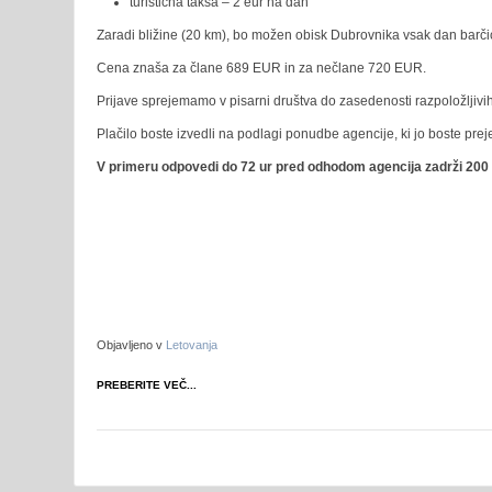
turistična taksa – 2 eur na dan
Zaradi bližine (20 km), bo možen obisk Dubrovnika vsak dan barčic
Cena znaša za člane 689 EUR in za nečlane 720 EUR.
Prijave sprejemamo v pisarni društva do zasedenosti razpoložljivi
Plačilo boste izvedli na podlagi ponudbe agencije, ki jo boste prej
V primeru odpovedi do 72 ur pred odhodom agencija zadrži 200 €
Objavljeno v
Letovanja
PREBERITE VEČ...