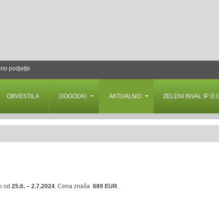
lno podjetje
OBVESTILA
DOGODKI
AKTUALNO
ZELENI INVAL IP D.O
mo od
25.6. – 2.7.2024
. Cena znaša
689 EUR
.