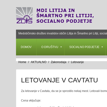
Medobčinsko društvo invalidov občin Litija in Šmartno pri Litiji, socia
DOMOV
O DRUŠTVU
SOCIALNO PODJETJE
Home
AKTUALNO
Zakonodaja
Letovanje
LETOVANJE V CAVTATU
Za letovanje v Cavtatu, da se je sprostilo nekaj mest. Letovali bo
Cena vključuje: