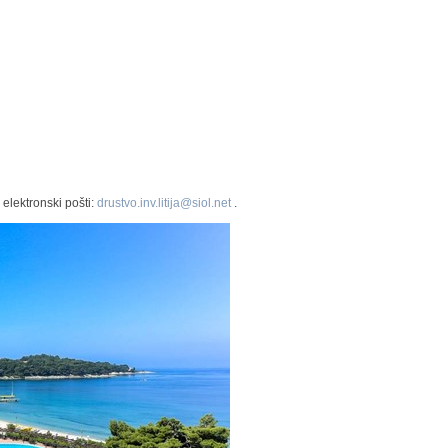
 elektronski pošti:
drustvo.inv.litija@siol.net
.