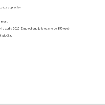
o (za doplačilo).
h mest.
eli v aprilu 2025. Zagotovljeno je letovanje do 150 oseb.
 plačila.