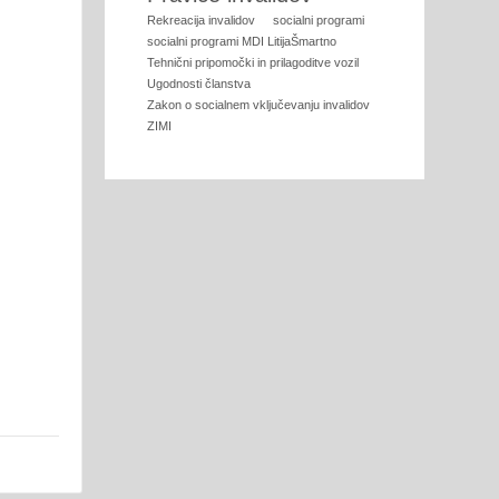
Rekreacija invalidov
socialni programi
socialni programi MDI LitijaŠmartno
Tehnični pripomočki in prilagoditve vozil
Ugodnosti članstva
Zakon o socialnem vključevanju invalidov
ZIMI