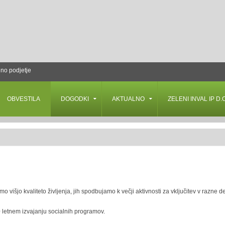
lno podjetje
OBVESTILA
DOGODKI
AKTUALNO
ZELENI INVAL IP D.O
išjo kvaliteto življenja, jih spodbujamo k večji aktivnosti za vključitev v razne d
0 letnem izvajanju socialnih programov.