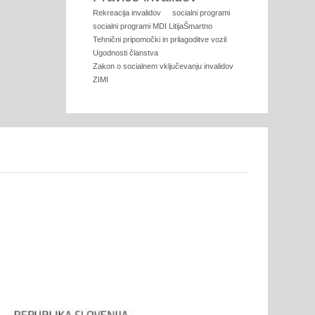
Rekreacija invalidov
socialni programi
socialni programi MDI LitijaŠmartno
Tehnični pripomočki in prilagoditve vozil
Ugodnosti članstva
Zakon o socialnem vključevanju invalidov
ZIMI