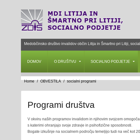
Medobčinsko društvo invalidov občin Litija in Šmartno pri Litiji, socia
DOMOV
O DRUŠTVU
SOCIALNO PODJETJE
Home
OBVESTILA
socialni programi
Programi društva
V okviru naših programov invalidom in njihovim svojcem omogočamo v
s katerimi ohranjajo svoje zdravje in psihofizične sposobnosti.
Bogate izkušnje na socialnem področju temeljijo tudi na več kot 2