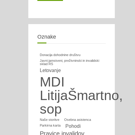
Oznake
Donacija dohodnine društvu
Javni jamstveni, preživninski in invalidski
sklad RS
Letovanje
MDI
LitijaŠmartno,
sop
Naše storitve
Osebna asistenca
Parkirna karta
Pohodi
Pravice invalidov