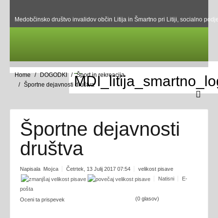
Medobčinsko društvo invalidov občin Litija in Šmartno pri Litiji, socialno podje
Home
DOGODKI
Šport in rekreacija
Športne dejavnosti društva
Športne dejavnosti
društva
Napisala
Mojca
Četrtek, 13 Julij 2017 07:54
velikost pisave
Natisni
E-
pošta
(0 glasov)
Oceni ta prispevek