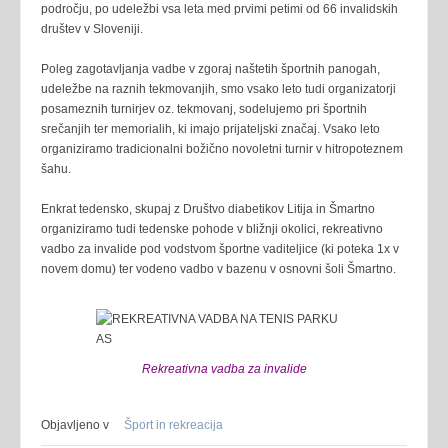
področju, po udeležbi vsa leta med prvimi petimi od 66 invalidskih
društev v Sloveniji.
Poleg zagotavljanja vadbe v zgoraj naštetih športnih panogah,
udeležbe na raznih tekmovanjih, smo vsako leto tudi organizatorji
posameznih turnirjev oz. tekmovanj, sodelujemo pri športnih
srečanjih ter memorialih, ki imajo prijateljski značaj. Vsako leto
organiziramo tradicionalni božično novoletni turnir v hitropoteznem
šahu.
Enkrat tedensko, skupaj z Društvo diabetikov Litija in Šmartno
organiziramo tudi tedenske pohode v bližnji okolici, rekreativno
vadbo za invalide pod vodstvom športne vaditeljice (ki poteka 1x v
novem domu) ter vodeno vadbo v bazenu v osnovni šoli Šmartno.
Rekreativna vadba za invalide
Objavljeno v
Šport in rekreacija