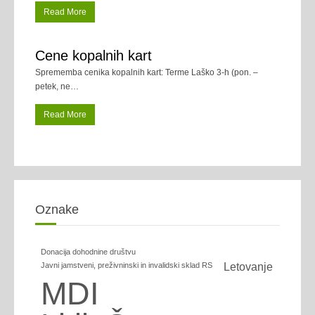
Read More
Cene kopalnih kart
Sprememba cenika kopalnih kart: Terme Laško 3-h (pon. –
petek, ne
…
Read More
Oznake
Donacija dohodnine društvu
Javni jamstveni, preživninski in invalidski sklad RS
Letovanje
MDI