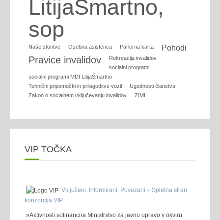
LitijaŠmartno,
sop
Naše storitve
Osebna asistenca
Parkirna karta
Pohodi
Pravice invalidov
Rekreacija invalidov
socialni programi
socialni programi MDI LitijaŠmartno
Tehnični pripomočki in prilagoditve vozil
Ugodnosti članstva
Zakon o socialnem vključevanju invalidov
ZIMI
VIP TOČKA
Vključeni. Informirani. Povezani – Spletna stran
konzorcija VIP
»Aktivnosti sofinancira Ministrstvo za javno upravo v okviru