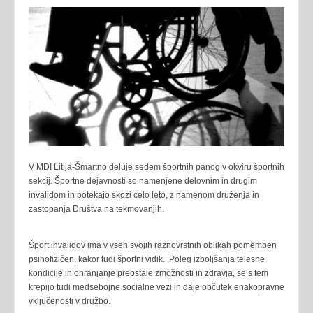
V MDI Litija-Šmartno deluje sedem športnih panog v okviru športnih
sekcij. Športne dejavnosti so namenjene delovnim in drugim
invalidom in potekajo skozi celo leto, z namenom druženja in
zastopanja Društva na tekmovanjih.
Šport invalidov ima v vseh svojih raznovrstnih oblikah pomemben
psihofizičen, kakor tudi športni vidik. Poleg izboljšanja telesne
kondicije in ohranjanje preostale zmožnosti in zdravja, se s tem
krepijo tudi medsebojne socialne vezi in daje občutek enakopravne
vključenosti v družbo.