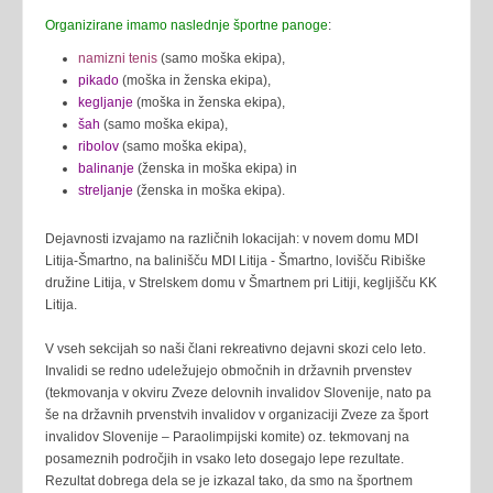
Organizirane imamo naslednje športne panoge
:
namizni tenis
(samo moška ekipa),
pikado
(moška in ženska ekipa),
kegljanje
(moška in ženska ekipa),
šah
(samo moška ekipa),
ribolov
(samo moška ekipa),
balinanje
(ženska in moška ekipa) in
streljanje
(ženska in moška ekipa).
Dejavnosti izvajamo na različnih lokacijah: v novem domu MDI
Litija-Šmartno, na balinišču MDI Litija - Šmartno, lovišču Ribiške
družine Litija, v Strelskem domu v Šmartnem pri Litiji, kegljišču KK
Litija.
V vseh sekcijah so naši člani rekreativno dejavni skozi celo leto.
Invalidi se redno udeležujejo območnih in državnih prvenstev
(tekmovanja v okviru Zveze delovnih invalidov Slovenije, nato pa
še na državnih prvenstvih invalidov v organizaciji Zveze za šport
invalidov Slovenije – Paraolimpijski komite) oz. tekmovanj na
posameznih področjih in vsako leto dosegajo lepe rezultate.
Rezultat dobrega dela se je izkazal tako, da smo na športnem