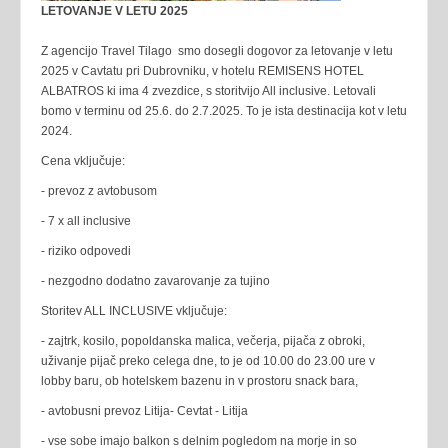
LETOVANJE V LETU 2025
Z agencijo Travel Tilago smo dosegli dogovor za letovanje v letu
2025 v Cavtatu pri Dubrovniku, v hotelu REMISENS HOTEL
ALBATROS ki ima 4 zvezdice, s storitvijo All inclusive. Letovali
bomo v terminu od 25.6. do 2.7.2025. To je ista destinacija kot v letu
2024.
Cena vključuje:
- prevoz z avtobusom
- 7 x all inclusive
- riziko odpovedi
- nezgodno dodatno zavarovanje za tujino
Storitev ALL INCLUSIVE vključuje:
- zajtrk, kosilo, popoldanska malica, večerja, pijača z obroki,
uživanje pijač preko celega dne, to je od 10.00 do 23.00 ure v
lobby baru, ob hotelskem bazenu in v prostoru snack bara,
- avtobusni prevoz Litija- Cevtat - Litija
- vse sobe imajo balkon s delnim pogledom na morje in so