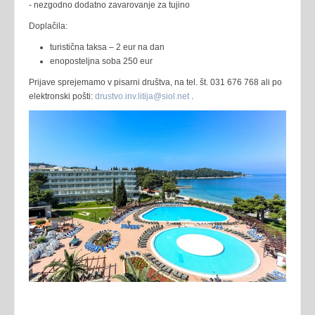
- nezgodno dodatno zavarovanje za tujino
Doplačila:
turistična taksa – 2 eur na dan
enoposteljna soba 250 eur
Prijave sprejemamo v pisarni društva, na tel. št. 031 676 768 ali po
elektronski pošti:
drustvo.inv.litija@siol.net
.