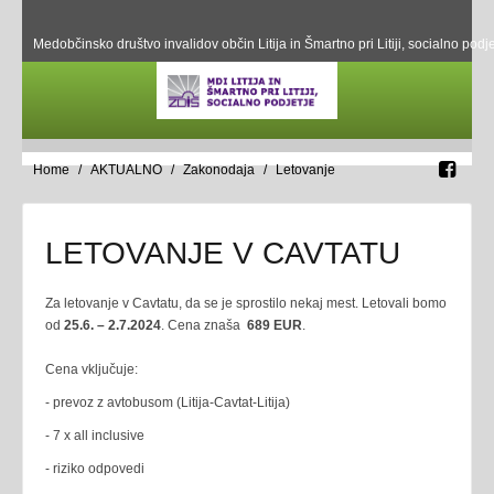
Medobčinsko društvo invalidov občin Litija in Šmartno pri Litiji, socialno podje
Home
AKTUALNO
Zakonodaja
Letovanje
LETOVANJE V CAVTATU
Za letovanje v Cavtatu, da se je sprostilo nekaj mest. Letovali bomo
od
25.6. – 2.7.2024
. Cena znaša
689 EUR
.
Cena vključuje:
- prevoz z avtobusom (Litija-Cavtat-Litija)
- 7 x all inclusive
- riziko odpovedi