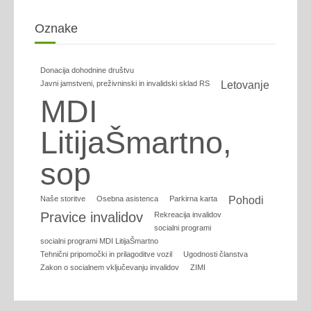
Oznake
Donacija dohodnine društvu
Javni jamstveni, preživninski in invalidski sklad RS
Letovanje
MDI
LitijaŠmartno,
sop
Naše storitve
Osebna asistenca
Parkirna karta
Pohodi
Pravice invalidov
Rekreacija invalidov
socialni programi
socialni programi MDI LitijaŠmartno
Tehnični pripomočki in prilagoditve vozil
Ugodnosti članstva
Zakon o socialnem vključevanju invalidov
ZIMI