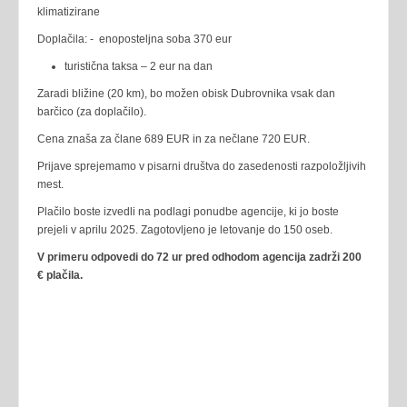
klimatizirane
Doplačila: - enoposteljna soba 370 eur
turistična taksa – 2 eur na dan
Zaradi bližine (20 km), bo možen obisk Dubrovnika vsak dan
barčico (za doplačilo).
Cena znaša za člane 689 EUR in za nečlane 720 EUR.
Prijave sprejemamo v pisarni društva do zasedenosti razpoložljivih
mest.
Plačilo boste izvedli na podlagi ponudbe agencije, ki jo boste
prejeli v aprilu 2025. Zagotovljeno je letovanje do 150 oseb.
V primeru odpovedi do 72 ur pred odhodom agencija zadrži 200
€ plačila.