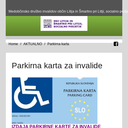
Medobčinsko društvo invalidov občin Litija in Šmartno pri Litiji, socialno podje
Home
AKTUALNO
Parkirna karta
Parkirna karta za invalide
IZDAJA PARKIRNE KARTE ZA INVALIDE