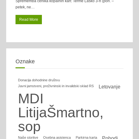
Sprememba cenika kopalnih kart: Terme Laško 3-h (pon. –
petek, ne
…
Read More
Oznake
Donacija dohodnine društvu
Javni jamstveni, preživninski in invalidski sklad RS
Letovanje
MDI
LitijaŠmartno,
sop
Naše storitve
Osebna asistenca
Parkirna karta
Pohodi